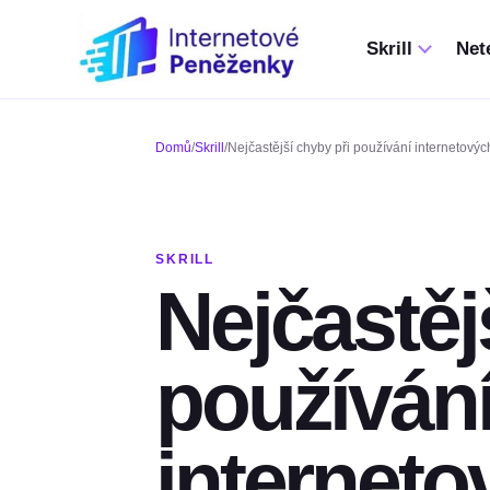
Skrill
Nete
Domů
/
Skrill
/
Nejčastější chyby při používání internetový
SKRILL
Nejčastěj
používán
interneto