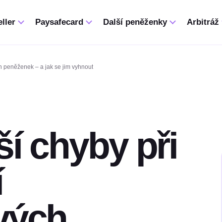
ller
Paysafecard
Další peněženky
Arbitráž
ch peněženek – a jak se jim vyhnout
ší chyby při
í
vých