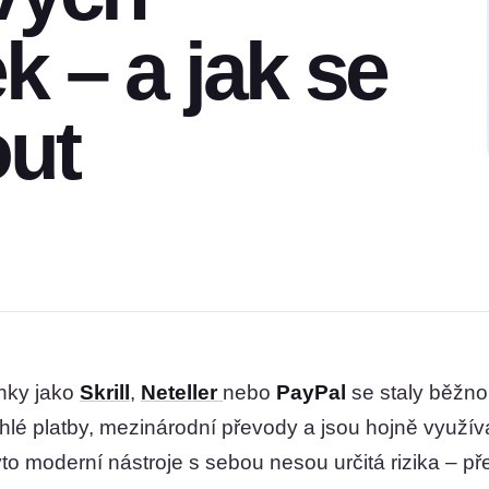
 – a jak se
out
nky jako
Skrill
,
Neteller
nebo
PayPal
se staly běžno
hlé platby, mezinárodní převody a jsou hojně využív
tyto moderní nástroje s sebou nesou určitá rizika – 