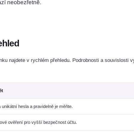
ází neobezřetně.
ehled
nku najdete v rychlém přehledu. Podrobnosti a souvislosti vy
ět
a unikátní hesla a pravidelně je měňte.
zové ověření pro vyšší bezpečnost účtu.