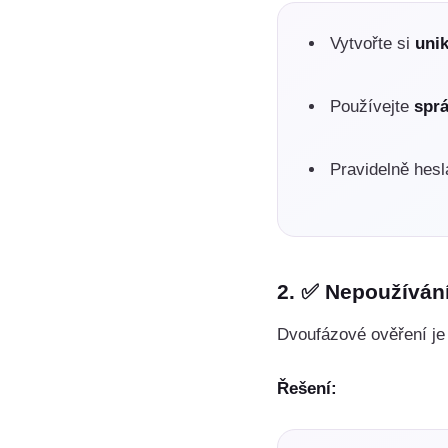
Vytvořte si
unik
Používejte
sprá
Pravidelně hes
2. ✅
Nepoužíván
Dvoufázové ověření je 
Řešení: