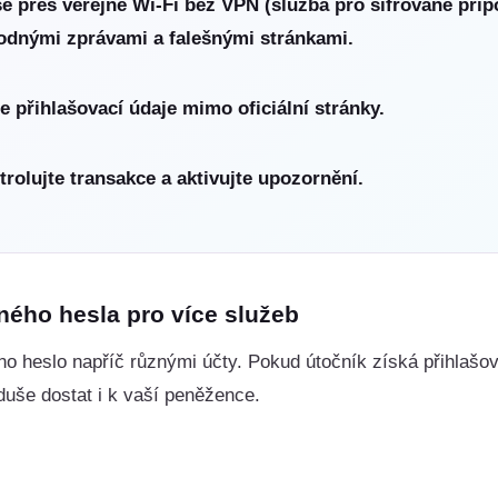
se přes veřejné Wi-Fi bez VPN (služba pro šifrované připo
odnými zprávami a falešnými stránkami.
te přihlašovací údaje mimo oficiální stránky.
trolujte transakce a aktivujte upozornění.
ného hesla pro více služeb
no heslo napříč různými účty. Pokud útočník získá přihlašov
duše dostat i k vaší peněžence.