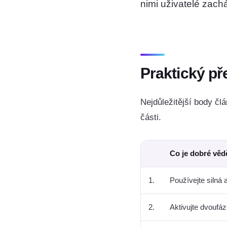
nimi uživatelé zach
Praktický př
Nejdůležitější body člá
části.
Co je dobré věd
1.
Používejte silná 
2.
Aktivujte dvoufá