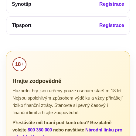
Synottip
Registrace
Tipsport
Registrace
18+
Hrajte zodpovědně
Hazardní hry jsou určeny pouze osobám starším 18 let.
Nejsou spolehlivým způsobem výdělku a vždy přinášejí
riziko finanční ztráty. Stanovte si pevný časový i
finanční limit a hrajte zodpovědně.
Přestáváte mít hraní pod kontrolou? Bezplatně
volejte
800 350 000
nebo navštivte
Národní linku pro