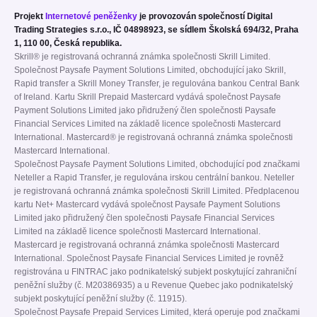
Projekt
Internetové peněženky
je provozován společností Digital
Trading Strategies s.r.o., IČ 04898923, se sídlem Školská 694/32, Praha
1, 110 00, Česká republika.
Skrill® je registrovaná ochranná známka společnosti Skrill Limited.
Společnost Paysafe Payment Solutions Limited, obchodující jako Skrill,
Rapid transfer a Skrill Money Transfer, je regulována bankou Central Bank
of Ireland. Kartu Skrill Prepaid Mastercard vydává společnost Paysafe
Payment Solutions Limited jako přidružený člen společnosti Paysafe
Financial Services Limited na základě licence společnosti Mastercard
International. Mastercard® je registrovaná ochranná známka společnosti
Mastercard International.
Společnost Paysafe Payment Solutions Limited, obchodující pod značkami
Neteller a Rapid Transfer, je regulována irskou centrální bankou. Neteller
je registrovaná ochranná známka společnosti Skrill Limited. Předplacenou
kartu Net+ Mastercard vydává společnost Paysafe Payment Solutions
Limited jako přidružený člen společnosti Paysafe Financial Services
Limited na základě licence společnosti Mastercard International.
Mastercard je registrovaná ochranná známka společnosti Mastercard
International. Společnost Paysafe Financial Services Limited je rovněž
registrována u FINTRAC jako podnikatelský subjekt poskytující zahraniční
peněžní služby (č. M20386935) a u Revenue Quebec jako podnikatelský
subjekt poskytující peněžní služby (č. 11915).
Společnost Paysafe Prepaid Services Limited, která operuje pod značkami