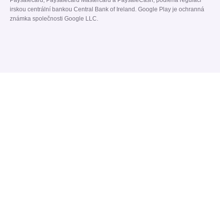
Paysafecard, Paysafecard Mastercard a PaysafeCash, podléhá regulaci
irskou centrální bankou Central Bank of Ireland. Google Play je ochranná
známka společnosti Google LLC.