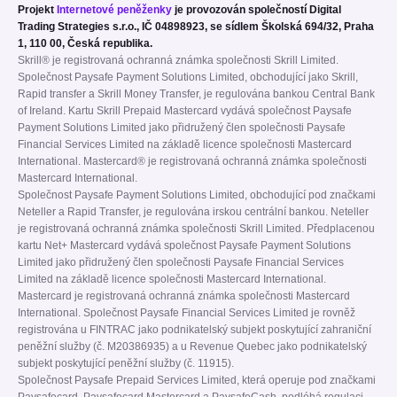
Projekt
Internetové peněženky
je provozován společností Digital
Trading Strategies s.r.o., IČ 04898923, se sídlem Školská 694/32, Praha
1, 110 00, Česká republika.
Skrill® je registrovaná ochranná známka společnosti Skrill Limited.
Společnost Paysafe Payment Solutions Limited, obchodující jako Skrill,
Rapid transfer a Skrill Money Transfer, je regulována bankou Central Bank
of Ireland. Kartu Skrill Prepaid Mastercard vydává společnost Paysafe
Payment Solutions Limited jako přidružený člen společnosti Paysafe
Financial Services Limited na základě licence společnosti Mastercard
International. Mastercard® je registrovaná ochranná známka společnosti
Mastercard International.
Společnost Paysafe Payment Solutions Limited, obchodující pod značkami
Neteller a Rapid Transfer, je regulována irskou centrální bankou. Neteller
je registrovaná ochranná známka společnosti Skrill Limited. Předplacenou
kartu Net+ Mastercard vydává společnost Paysafe Payment Solutions
Limited jako přidružený člen společnosti Paysafe Financial Services
Limited na základě licence společnosti Mastercard International.
Mastercard je registrovaná ochranná známka společnosti Mastercard
International. Společnost Paysafe Financial Services Limited je rovněž
registrována u FINTRAC jako podnikatelský subjekt poskytující zahraniční
peněžní služby (č. M20386935) a u Revenue Quebec jako podnikatelský
subjekt poskytující peněžní služby (č. 11915).
Společnost Paysafe Prepaid Services Limited, která operuje pod značkami