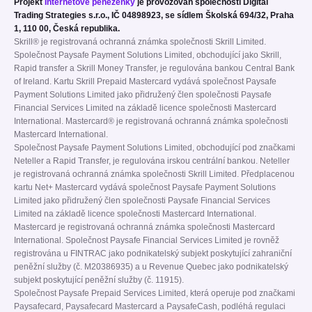
Projekt
Internetové peněženky
je provozován společností Digital
Trading Strategies s.r.o., IČ 04898923, se sídlem Školská 694/32, Praha
1, 110 00, Česká republika.
Skrill® je registrovaná ochranná známka společnosti Skrill Limited.
Společnost Paysafe Payment Solutions Limited, obchodující jako Skrill,
Rapid transfer a Skrill Money Transfer, je regulována bankou Central Bank
of Ireland. Kartu Skrill Prepaid Mastercard vydává společnost Paysafe
Payment Solutions Limited jako přidružený člen společnosti Paysafe
Financial Services Limited na základě licence společnosti Mastercard
International. Mastercard® je registrovaná ochranná známka společnosti
Mastercard International.
Společnost Paysafe Payment Solutions Limited, obchodující pod značkami
Neteller a Rapid Transfer, je regulována irskou centrální bankou. Neteller
je registrovaná ochranná známka společnosti Skrill Limited. Předplacenou
kartu Net+ Mastercard vydává společnost Paysafe Payment Solutions
Limited jako přidružený člen společnosti Paysafe Financial Services
Limited na základě licence společnosti Mastercard International.
Mastercard je registrovaná ochranná známka společnosti Mastercard
International. Společnost Paysafe Financial Services Limited je rovněž
registrována u FINTRAC jako podnikatelský subjekt poskytující zahraniční
peněžní služby (č. M20386935) a u Revenue Quebec jako podnikatelský
subjekt poskytující peněžní služby (č. 11915).
Společnost Paysafe Prepaid Services Limited, která operuje pod značkami
Paysafecard, Paysafecard Mastercard a PaysafeCash, podléhá regulaci