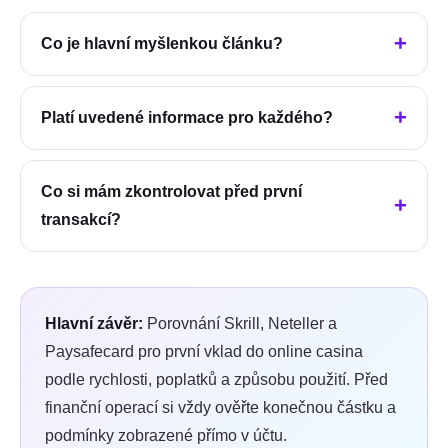
Co je hlavní myšlenkou článku?
Platí uvedené informace pro každého?
Co si mám zkontrolovat před první
transakcí?
Hlavní závěr:
Porovnání Skrill, Neteller a
Paysafecard pro první vklad do online casina
podle rychlosti, poplatků a způsobu použití.
Před
finanční operací si vždy ověřte konečnou částku a
podmínky zobrazené přímo v účtu.