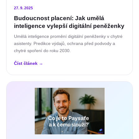
27. 9. 2025
Budoucnost placení: Jak umělá
inteligence vylepší digitální peněženky
Umělá inteligence promění digitální peněženky v chytré
asistenty. Predikce výdajů, ochrana před podvody a
chytré spoření do roku 2030.
Číst článek
→