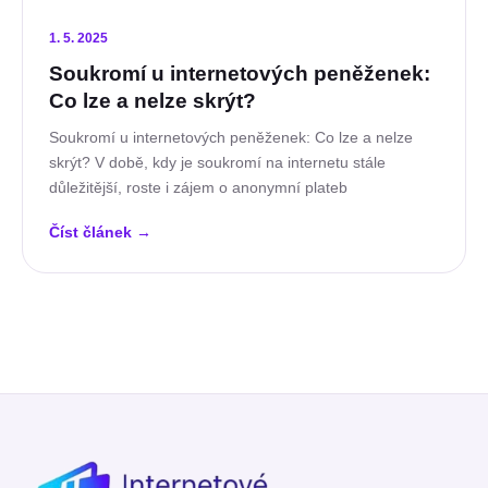
1. 5. 2025
Soukromí u internetových peněženek:
Co lze a nelze skrýt?
Soukromí u internetových peněženek: Co lze a nelze
skrýt? V době, kdy je soukromí na internetu stále
důležitější, roste i zájem o anonymní plateb
Číst článek
→