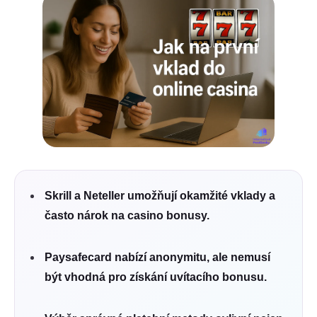
Skrill a Neteller umožňují okamžité vklady a
často nárok na casino bonusy.
Paysafecard nabízí anonymitu, ale nemusí
být vhodná pro získání uvítacího bonusu.