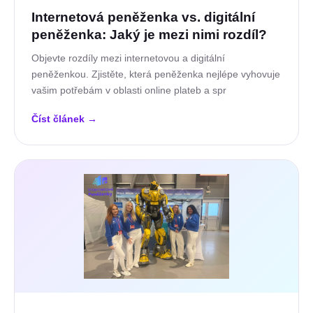
Internetová peněženka vs. digitální
peněženka: Jaký je mezi nimi rozdíl?
Objevte rozdíly mezi internetovou a digitální
peněženkou. Zjistěte, která peněženka nejlépe vyhovuje
vašim potřebám v oblasti online plateb a spr
Číst článek
→