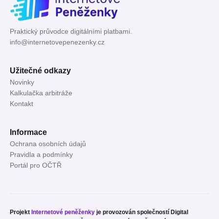
Praktický průvodce digitálními platbami.
info@internetovepenezenky.cz
Užitečné odkazy
Novinky
Kalkulačka arbitráže
Kontakt
Informace
Ochrana osobních údajů
Pravidla a podmínky
Portál pro OČTŘ
Projekt
Internetové peněženky
je provozován společností Digital