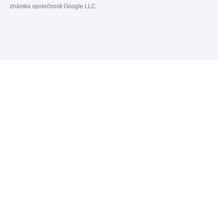
známka společnosti Google LLC.