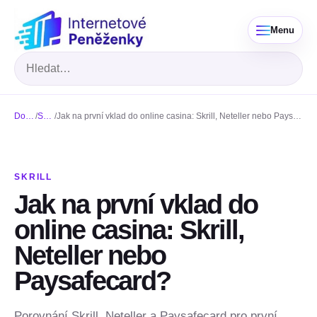
Menu
Hledat
Domů
/
Skrill
/
Jak na první vklad do online casina: Skrill, Neteller nebo Paysafecard?
SKRILL
Jak na první vklad do
online casina: Skrill,
Neteller nebo
Paysafecard?
Porovnání Skrill, Neteller a Paysafecard pro první