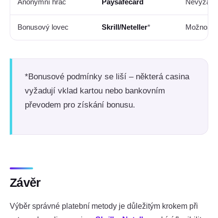
Anonymní hráč
Paysafecard
Nevyžaduj
Bonusový lovec
Skrill/Neteller
*
Možnost z
*Bonusové podmínky se liší – některá casina
vyžadují vklad kartou nebo bankovním
převodem pro získání bonusu.
Závěr
Výběr správné platební metody je důležitým krokem při