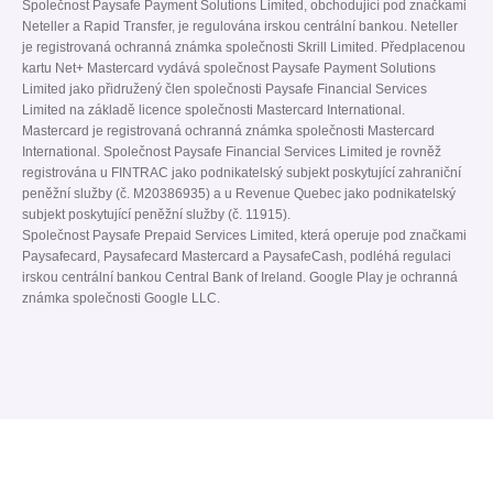
Společnost Paysafe Payment Solutions Limited, obchodující pod značkami
Neteller a Rapid Transfer, je regulována irskou centrální bankou. Neteller
je registrovaná ochranná známka společnosti Skrill Limited. Předplacenou
kartu Net+ Mastercard vydává společnost Paysafe Payment Solutions
Limited jako přidružený člen společnosti Paysafe Financial Services
Limited na základě licence společnosti Mastercard International.
Mastercard je registrovaná ochranná známka společnosti Mastercard
International. Společnost Paysafe Financial Services Limited je rovněž
registrována u FINTRAC jako podnikatelský subjekt poskytující zahraniční
peněžní služby (č. M20386935) a u Revenue Quebec jako podnikatelský
subjekt poskytující peněžní služby (č. 11915).
Společnost Paysafe Prepaid Services Limited, která operuje pod značkami
Paysafecard, Paysafecard Mastercard a PaysafeCash, podléhá regulaci
irskou centrální bankou Central Bank of Ireland. Google Play je ochranná
známka společnosti Google LLC.