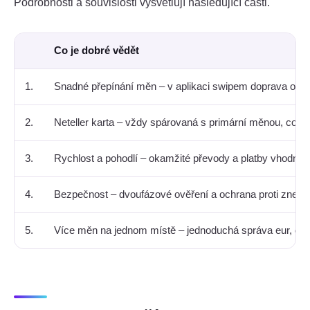
Podrobnosti a souvislosti vysvětlují následující části.
Co je dobré vědět
1.
Snadné přepínání měn – v aplikaci swipem doprava oka
2.
Neteller karta – vždy spárovaná s primární měnou, což us
3.
Rychlost a pohodlí – okamžité převody a platby vhodné p
4.
Bezpečnost – dvoufázové ověření a ochrana proti zneužit
5.
Více měn na jednom místě – jednoduchá správa eur, dolar