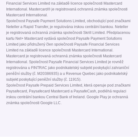
Financial Services Limited na základě licence společnosti Mastercard
International. Mastercard® je registrovaná ochranná známka společnosti
Mastercard International.
Společnost Paysafe Payment Solutions Limited, obchodující pod značkami
Neteller a Rapid Transfer, je regulována irskou centrální bankou. Neteller
je registrovaná ochranná známka společnosti Skrill Limited. Předplacenou
kartu Net+ Mastercard vydává společnost Paysafe Payment Solutions
Limited jako přidružený člen společnosti Paysafe Financial Services
Limited na základě licence společnosti Mastercard International.
Mastercard je registrovaná ochranná známka společnosti Mastercard
International. Společnost Paysafe Financial Services Limited je rovněž
registrována u FINTRAC jako podnikatelský subjekt poskytující zahraniční
peněžní služby (č. M20386935) a u Revenue Quebec jako podnikatelský
subjekt poskytující peněžní služby (č. 11915).
Společnost Paysafe Prepaid Services Limited, která operuje pod značkami
Paysafecard, Paysafecard Mastercard a PaysafeCash, podléhá regulaci
irskou centrální bankou Central Bank of Ireland. Google Play je ochranná
známka společnosti Google LLC.