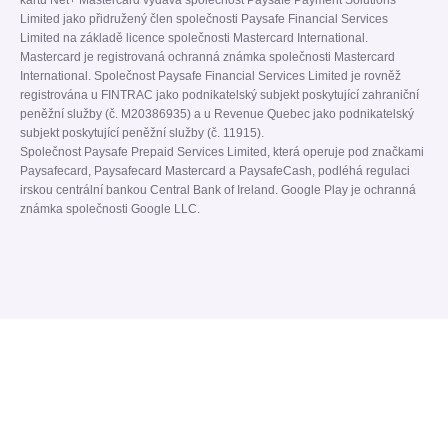
kartu Net+ Mastercard vydává společnost Paysafe Payment Solutions
Limited jako přidružený člen společnosti Paysafe Financial Services
Limited na základě licence společnosti Mastercard International.
Mastercard je registrovaná ochranná známka společnosti Mastercard
International. Společnost Paysafe Financial Services Limited je rovněž
registrována u FINTRAC jako podnikatelský subjekt poskytující zahraniční
peněžní služby (č. M20386935) a u Revenue Quebec jako podnikatelský
subjekt poskytující peněžní služby (č. 11915).
Společnost Paysafe Prepaid Services Limited, která operuje pod značkami
Paysafecard, Paysafecard Mastercard a PaysafeCash, podléhá regulaci
irskou centrální bankou Central Bank of Ireland. Google Play je ochranná
známka společnosti Google LLC.