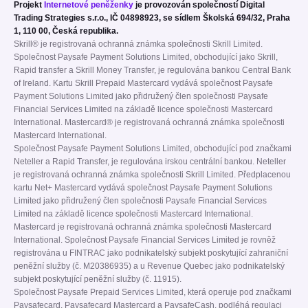
Projekt
Internetové peněženky
je provozován společností Digital
Trading Strategies s.r.o., IČ 04898923, se sídlem Školská 694/32, Praha
1, 110 00, Česká republika.
Skrill® je registrovaná ochranná známka společnosti Skrill Limited.
Společnost Paysafe Payment Solutions Limited, obchodující jako Skrill,
Rapid transfer a Skrill Money Transfer, je regulována bankou Central Bank
of Ireland. Kartu Skrill Prepaid Mastercard vydává společnost Paysafe
Payment Solutions Limited jako přidružený člen společnosti Paysafe
Financial Services Limited na základě licence společnosti Mastercard
International. Mastercard® je registrovaná ochranná známka společnosti
Mastercard International.
Společnost Paysafe Payment Solutions Limited, obchodující pod značkami
Neteller a Rapid Transfer, je regulována irskou centrální bankou. Neteller
je registrovaná ochranná známka společnosti Skrill Limited. Předplacenou
kartu Net+ Mastercard vydává společnost Paysafe Payment Solutions
Limited jako přidružený člen společnosti Paysafe Financial Services
Limited na základě licence společnosti Mastercard International.
Mastercard je registrovaná ochranná známka společnosti Mastercard
International. Společnost Paysafe Financial Services Limited je rovněž
registrována u FINTRAC jako podnikatelský subjekt poskytující zahraniční
peněžní služby (č. M20386935) a u Revenue Quebec jako podnikatelský
subjekt poskytující peněžní služby (č. 11915).
Společnost Paysafe Prepaid Services Limited, která operuje pod značkami
Paysafecard, Paysafecard Mastercard a PaysafeCash, podléhá regulaci