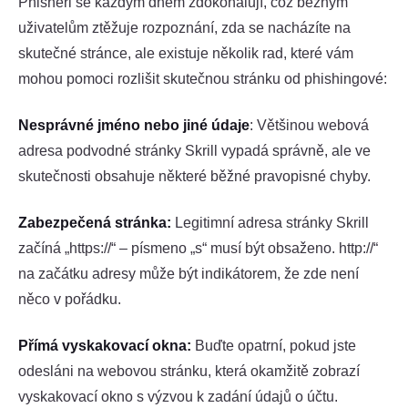
Phisheři se každým dnem zdokonalují, což běžným
uživatelům ztěžuje rozpoznání, zda se nacházíte na
skutečné stránce, ale existuje několik rad, které vám
mohou pomoci rozlišit skutečnou stránku od phishingové:
Nesprávné jméno nebo jiné údaje
: Většinou webová
adresa podvodné stránky Skrill vypadá správně, ale ve
skutečnosti obsahuje některé běžné pravopisné chyby.
Zabezpečená stránka:
Legitimní adresa stránky Skrill
začíná „https://“ – písmeno „s“ musí být obsaženo. http://“
na začátku adresy může být indikátorem, že zde není
něco v pořádku.
Přímá vyskakovací okna:
Buďte opatrní, pokud jste
odesláni na webovou stránku, která okamžitě zobrazí
vyskakovací okno s výzvou k zadání údajů o účtu.