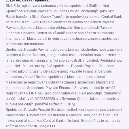
1, 110 00, Česká republika.
Skrill® je registrovaná ochranná známka společnosti Skrill Limited.
Společnost Paysafe Payment Solutions Limited, obchodující jako Skrill,
Rapid transfer a Skrill Money Transfer, je regulována bankou Central Bank
of Ireland. Kartu Skrill Prepaid Mastercard vydává společnost Paysafe
Payment Solutions Limited jako přidružený člen společnosti Paysafe
Financial Services Limited na základě licence společnosti Mastercard
International. Mastercard® je registrovaná ochranná známka společnosti
Mastercard International.
Společnost Paysafe Payment Solutions Limited, obchodující pod značkami
Neteller a Rapid Transfer, je regulována irskou centrální bankou. Neteller
je registrovaná ochranná známka společnosti Skrill Limited. Předplacenou
kartu Net+ Mastercard vydává společnost Paysafe Payment Solutions
Limited jako přidružený člen společnosti Paysafe Financial Services
Limited na základě licence společnosti Mastercard International.
Mastercard je registrovaná ochranná známka společnosti Mastercard
International. Společnost Paysafe Financial Services Limited je rovněž
registrována u FINTRAC jako podnikatelský subjekt poskytující zahraniční
peněžní služby (č. M20386935) a u Revenue Quebec jako podnikatelský
subjekt poskytující peněžní služby (č. 11915).
Společnost Paysafe Prepaid Services Limited, která operuje pod značkami
Paysafecard, Paysafecard Mastercard a PaysafeCash, podléhá regulaci
irskou centrální bankou Central Bank of Ireland. Google Play je ochranná
známka společnosti Google LLC.